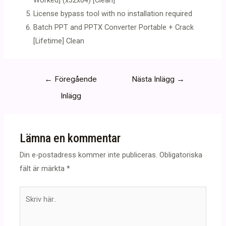
Worked] (x32x64) [Clean]
License bypass tool with no installation required
Batch PPT and PPTX Converter Portable + Crack
[Lifetime] Clean
Inläggsnavigering
←
Föregående
Nästa Inlägg
→
Inlägg
Lämna en kommentar
Din e-postadress kommer inte publiceras.
Obligatoriska
fält är märkta
*
Skriv
här..