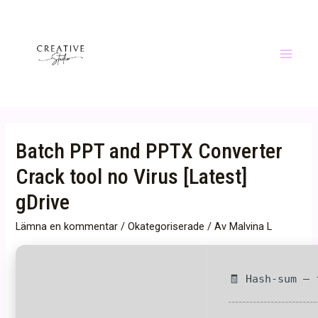
Hoppa
till
innehåll
Main
Menu
Batch PPT and PPTX Converter
Crack tool no Virus [Latest]
gDrive
Lämna en kommentar
/
Okategoriserade
/ Av
Malvina L
🧾 Hash-sum — 