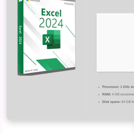
Processor:
1 GHz du
RAM:
4 GB recomme
Disk space:
64 GB fo