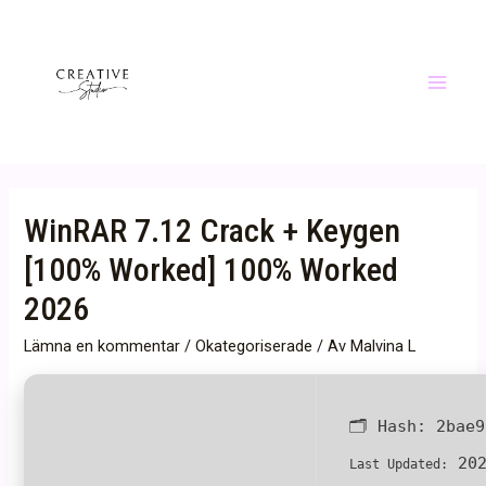
Hoppa
till
innehåll
Main
Menu
WinRAR 7.12 Crack + Keygen
[100% Worked] 100% Worked
2026
Lämna en kommentar
/
Okategoriserade
/ Av
Malvina L
🗂 Hash:
2bae9
202
Last Updated: