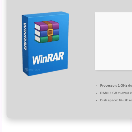
Processor:
1 GHz du
RAM:
4 GB to avoid l
Disk space:
64 GB re