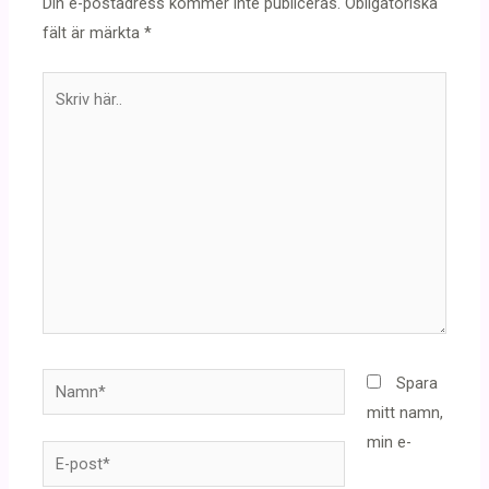
Din e-postadress kommer inte publiceras.
Obligatoriska
fält är märkta
*
Skriv
här..
Namn*
Spara
mitt namn,
min e-
E-
post*