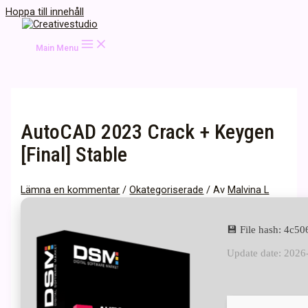
Hoppa till innehåll
Main Menu
AutoCAD 2023 Crack + Keygen
[Final] Stable
Lämna en kommentar
/
Okategoriserade
/ Av
Malvina L
💾 File hash: 4c
Update date: 2026