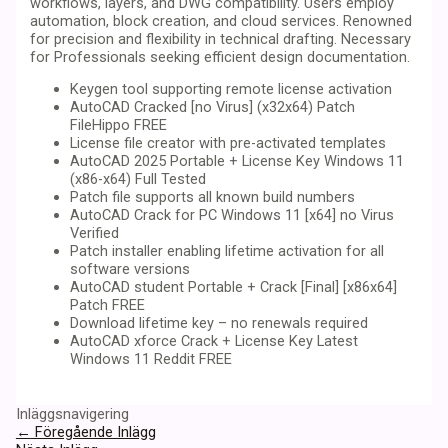
workflows, layers, and DWG compatibility. Users employ
automation, block creation, and cloud services. Renowned
for precision and flexibility in technical drafting. Necessary
for Professionals seeking efficient design documentation.
Keygen tool supporting remote license activation
AutoCAD Cracked [no Virus] (x32x64) Patch
FileHippo FREE
License file creator with pre-activated templates
AutoCAD 2025 Portable + License Key Windows 11
(x86-x64) Full Tested
Patch file supports all known build numbers
AutoCAD Crack for PC Windows 11 [x64] no Virus
Verified
Patch installer enabling lifetime activation for all
software versions
AutoCAD student Portable + Crack [Final] [x86x64]
Patch FREE
Download lifetime key – no renewals required
AutoCAD xforce Crack + License Key Latest
Windows 11 Reddit FREE
Inläggsnavigering
←
Föregående Inlägg