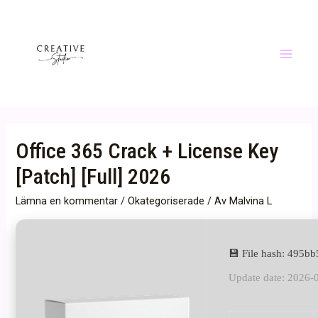
Hoppa
till
innehåll
Main
Menu
Office 365 Crack + License Key
[Patch] [Full] 2026
Lämna en kommentar
/
Okategoriserade
/ Av
Malvina L
💾 File hash: 495
Update date: 2026-