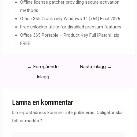
Offline license patcher providing secure activation
methods
Office 365 Crack only Windows 11 [x64] Final 2026
Free unlocker utility for disabled premium features
Office 365 Portable + Product Key Full [Patch] .zip
FREE
Inläggsnavigering
←
Föregående
Nästa Inlägg
→
Inlägg
Lämna en kommentar
Din e-postadress kommer inte publiceras.
Obligatoriska
fält är märkta
*
Skriv