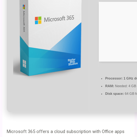
Processor:
1 GHz du
RAM:
Needed: 4 GB
Disk space:
64 GB f
Microsoft 365 offers a cloud subscription with Office apps