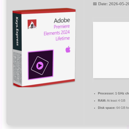
📅 Date:
2026-05-2
Processor:
1 GHz c
RAM:
At least 4 GB
Disk space:
64 GB fo