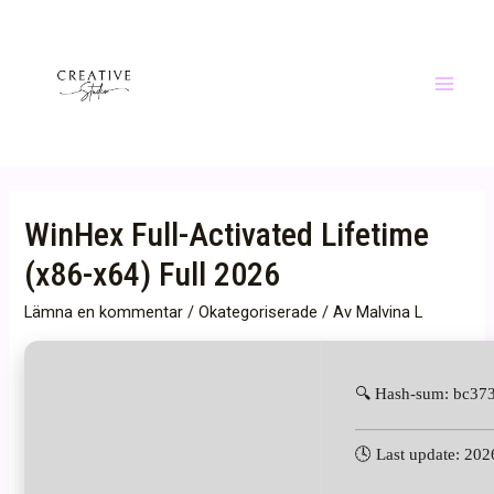
Hoppa
till
innehåll
Main
Menu
WinHex Full-Activated Lifetime
(x86-x64) Full 2026
Lämna en kommentar
/
Okategoriserade
/ Av
Malvina L
🔍 Hash-sum: bc3
🕓 Last update: 20