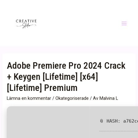
Hoppa
till
innehåll
Main
Menu
Adobe Premiere Pro 2024 Crack
+ Keygen [Lifetime] [x64]
[Lifetime] Premium
Lämna en kommentar
/
Okategoriserade
/ Av
Malvina L
📎 HASH: a762c