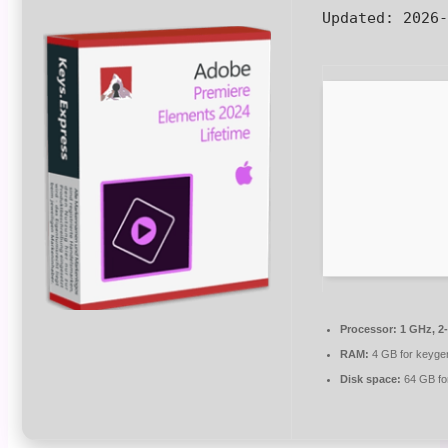
Updated:
2026-
Processor:
1 GHz, 2
RAM:
4 GB for keyge
Disk space:
64 GB for