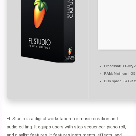
Processor:
1 GHz, 
RAM:
Minimum 4 GB
Disk space:
64 GB f
FL Studio is a digital workstation for music creation and
audio editing. It equips users with step sequencer, piano roll,
and playlist features. It features instruments, effects, and