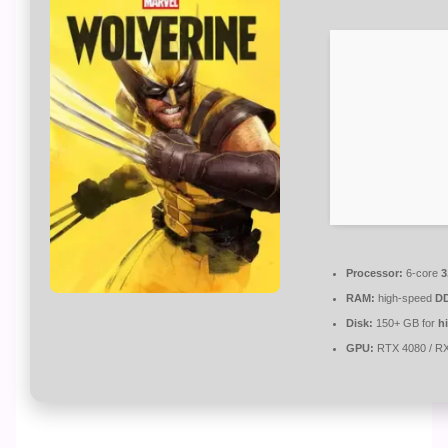
Processor:
6-core
3
RAM:
high-speed
D
Disk:
150+ GB for
h
GPU:
RTX 4080 / R