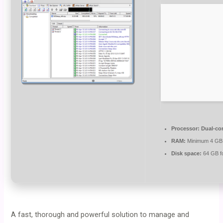
Processor:
Dual-cor
RAM:
Minimum 4 GB
Disk space:
64 GB f
A fast, thorough and powerful solution to manage and