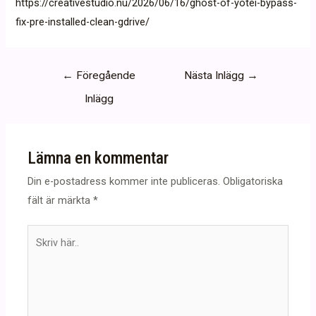
https://creativestudio.nu/2026/06/16/ghost-of-yotei-bypass-
fix-pre-installed-clean-gdrive/
Inläggsnavigering
←
Föregående
Nästa Inlägg
→
Inlägg
Lämna en kommentar
Din e-postadress kommer inte publiceras.
Obligatoriska
fält är märkta
*
Skriv
här..