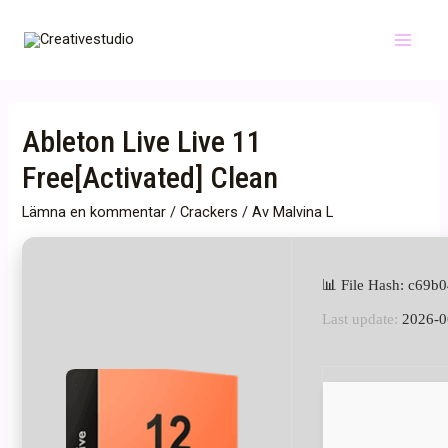
Hoppa
till
Main
innehåll
Menu
Ableton Live Live 11
Free[Activated] Clean
Lämna en kommentar
/
Crackers
/ Av
Malvina L
📊 File Hash: c69
Last update:
2026-0