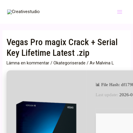
Hoppa
till
Main
innehåll
Menu
Vegas Pro magix Crack + Serial
Key Lifetime Latest .zip
Lämna en kommentar
/
Okategoriserade
/ Av
Malvina L
📊 File Hash: df1
Last update:
2026-0