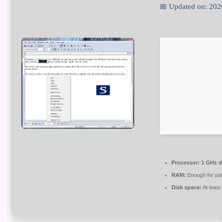
📅 Updated on: 202
Processor:
1 GHz d
RAM:
Enough for pa
Disk space:
At leas