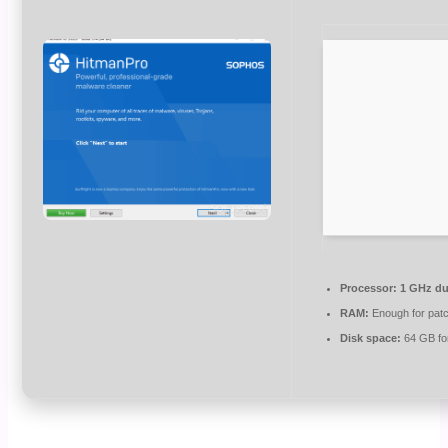
Processor:
1 GHz du
RAM:
Enough for pat
Disk space:
64 GB fo