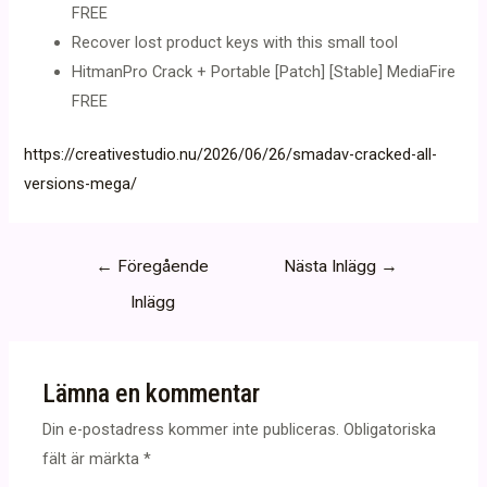
FREE
Recover lost product keys with this small tool
HitmanPro Crack + Portable [Patch] [Stable] MediaFire
FREE
https://creativestudio.nu/2026/06/26/smadav-cracked-all-
versions-mega/
Inläggsnavigering
←
Föregående
Nästa Inlägg
→
Inlägg
Lämna en kommentar
Din e-postadress kommer inte publiceras.
Obligatoriska
fält är märkta
*